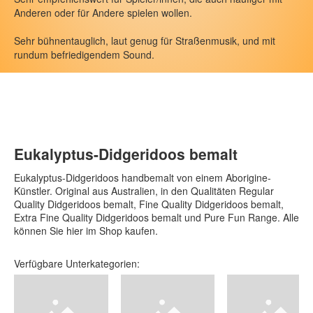
Didgeridoos bemalt Extra Fine Quality
Anderen oder für Andere spielen wollen.
Didgeridoos bemalt Pure Fun Range
Sehr bühnentauglich, laut genug für Straßenmusik, und mit
rundum befriedigendem Sound.
Special Eukalyptus-Didgeridoos
Hempstone Didgeridoos
Eukalyptusrohlinge aus Australien
Didgeridoo-Musik-CDs
Eukalyptus-Didgeridoos bemalt
Zubehör
Eukalyptus-Didgeridoos handbemalt von einem Aborigine-
Künstler. Original aus Australien, in den Qualitäten Regular
Service
Quality Didgeridoos bemalt, Fine Quality Didgeridoos bemalt,
Workshops
Extra Fine Quality Didgeridoos bemalt und Pure Fun Range. Alle
können Sie hier im Shop kaufen.
Kontakt/Über uns
Verfügbare Unterkategorien:
Newsletter
Warenkorb
Ihr Konto/Login