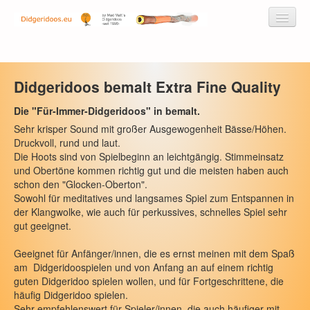
Didgeridoos bemalt Extra Fine Quality
Didgeridoos by Mad Matt
Die "Für-Immer-Didgeridoos" in bemalt.
Didgeridoos
Sehr krisper Sound mit großer Ausgewogenheit Bässe/Höhen.
Druckvoll, rund und laut.
Didgeridoos aus Kunststoff/Fiberglas
Die Hoots sind von Spielbeginn an leichtgängig. Stimmeinsatz
und Obertöne kommen richtig gut und die meisten haben auch
Eukalyptus-Didgeridoos
schon den "Glocken-Oberton".
Sowohl für meditatives und langsames Spiel zum Entspannen in
Eukalyptus-Didgeridoos unbemalt
der Klangwolke, wie auch für perkussives, schnelles Spiel sehr
gut geeignet.
Eukalyptus-Didgeridoos bemalt
Geeignet für Anfänger/innen, die es ernst meinen mit dem Spaß
Didgeridoos bemalt Regular Quality
am Didgeridoospielen und von Anfang an auf einem richtig
guten Didgeridoo spielen wollen, und für Fortgeschrittene, die
Didgeridoos bemalt Fine Quality
häufig Didgeridoo spielen.
Sehr empfehlenswert für Spieler/innen, die auch häufiger mit