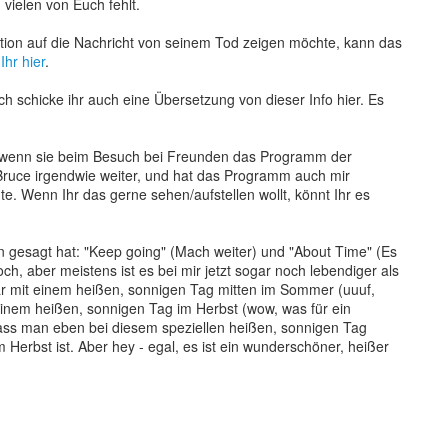
 vielen von Euch fehlt.
ion auf die Nachricht von seinem Tod zeigen möchte, kann das
 Ihr hier
.
 Ich schicke ihr auch eine Übersetzung von dieser Info hier. Es
t, wenn sie beim Besuch bei Freunden das Programm der
 Bruce irgendwie weiter, und hat das Programm auch mir
e. Wenn Ihr das gerne sehen/aufstellen wollt, könnt Ihr es
n gesagt hat: "Keep going" (Mach weiter) und "About Time" (Es
ch, aber meistens ist es bei mir jetzt sogar noch lebendiger als
hbar mit einem heißen, sonnigen Tag mitten im Sommer (uuuf,
 einem heißen, sonnigen Tag im Herbst (wow, was für ein
ass man eben bei diesem speziellen heißen, sonnigen Tag
 Herbst ist. Aber hey - egal, es ist ein wunderschöner, heißer