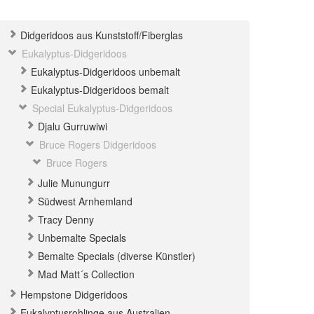
Didgeridoos aus Kunststoff/Fiberglas
Eukalyptus-Didgeridoos
Eukalyptus-Didgeridoos unbemalt
Eukalyptus-Didgeridoos bemalt
Special Eukalyptus-Didgeridoos
Djalu Gurruwiwi
Bruce Rogers Didgeridoos
Bruce Rogers
Julie Munungurr
Südwest Arnhemland
Tracy Denny
Unbemalte Specials
Bemalte Specials (diverse Künstler)
Mad Matt´s Collection
Hempstone Didgeridoos
Eukalyptusrohlinge aus Australien