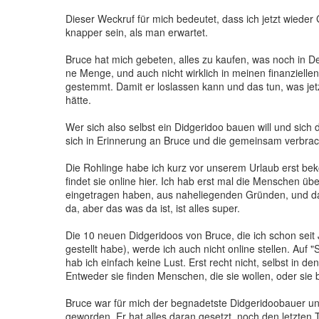
Dieser Weckruf für mich bedeutet, dass ich jetzt wieder
knapper sein, als man erwartet.
Bruce hat mich gebeten, alles zu kaufen, was noch in De
ne Menge, und auch nicht wirklich in meinen finanzielle
gestemmt. Damit er loslassen kann und das tun, was jetzt
hätte.
Wer sich also selbst ein Didgeridoo bauen will und sich
sich in Erinnerung an Bruce und die gemeinsam verbra
Die Rohlinge habe ich kurz vor unserem Urlaub erst beko
findet sie online hier. Ich hab erst mal die Menschen üb
eingetragen haben, aus naheliegenden Gründen, und dana
da, aber das was da ist, ist alles super.
Die 10 neuen Didgeridoos von Bruce, die ich schon seit
gestellt habe), werde ich auch nicht online stellen. Auf
hab ich einfach keine Lust. Erst recht nicht, selbst i
Entweder sie finden Menschen, die sie wollen, oder sie b
Bruce war für mich der begnadetste Didgeridoobauer un
geworden. Er hat alles daran gesetzt, noch den letzte