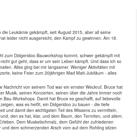
die Leukämie gekämpft, seit August 2015, aber all seine
 hat leider nicht ausgereicht, den Kampf zu gewinnen. Am 18.
nicht zum Didgeridoo-Bauworkshop kommt, schwer gekämpft mit
icht gut geht, dass er um sein Leben kämpft. Und dass ich so
ailen. Alles ging bei mir langsamer. Weniger Aktivitäten mit
erte, keine Feier zum 20jährigen Mad Matt-Jubiläum - alles
ie Nachricht von seinem Tod war ein ernster Weckruf. Bruce hat
seiner Musik, seinen Konzerten, seinen über die Jahre immer noch
n Bau-Workshops. Damit hat Bruce es geschafft, auf liebevolle
zeigen, was es heißt, ein Didgeridoo zu bauen - die tiefe
eit und damit den wichtigsten Teil des Wissens zu vermitteln,
grund, den es hat, klar, und dem Baum, den Termiten, und allem.
n Erleben. Dem Muskelschmalz, dem Gefühl der zufriedenen
r und dem schmerzenden Arsch vom auf dem Rohling sitzen