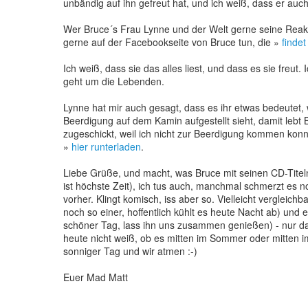
unbändig auf ihn gefreut hat, und ich weiß, dass er auch
Wer Bruce´s Frau Lynne und der Welt gerne seine Reakt
gerne auf der Facebookseite von Bruce tun, die »
findet
Ich weiß, dass sie das alles liest, und dass es sie freut.
geht um die Lebenden.
Lynne hat mir auch gesagt, dass es ihr etwas bedeute
Beerdigung auf dem Kamin aufgestellt sieht, damit lebt
zugeschickt, weil ich nicht zur Beerdigung kommen konnt
»
hier runterladen
.
Liebe Grüße, und macht, was Bruce mit seinen CD-Titel
ist höchste Zeit), ich tus auch, manchmal schmerzt es no
vorher. Klingt komisch, iss aber so. Vielleicht vergleic
noch so einer, hoffentlich kühlt es heute Nacht ab) und
schöner Tag, lass ihn uns zusammen genießen) - nur d
heute nicht weiß, ob es mitten im Sommer oder mitten im
sonniger Tag und wir atmen :-)
Euer Mad Matt