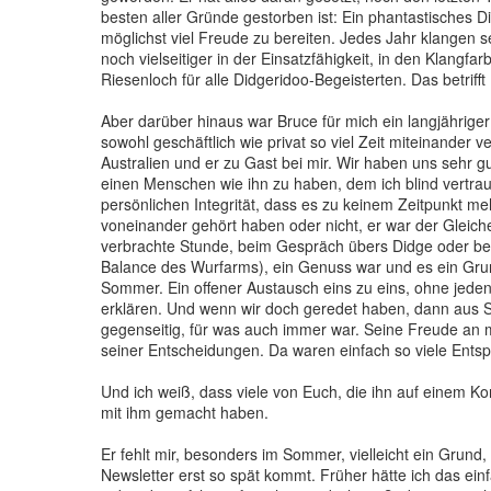
besten aller Gründe gestorben ist: Ein phantastisches 
möglichst viel Freude zu bereiten. Jedes Jahr klangen s
noch vielseitiger in der Einsatzfähigkeit, in den Klangfa
Riesenloch für alle Didgeridoo-Begeisterten. Das betriff
Aber darüber hinaus war Bruce für mich ein langjähriger
sowohl geschäftlich wie privat so viel Zeit miteinander 
Australien und er zu Gast bei mir. Wir haben uns sehr g
einen Menschen wie ihn zu haben, dem ich blind vertra
persönlichen Integrität, dass es zu keinem Zeitpunkt m
voneinander gehört haben oder nicht, er war der Gleic
verbrachte Stunde, beim Gespräch übers Didge oder be
Balance des Wurfarms), ein Genuss war und es ein Grun
Sommer. Ein offener Austausch eins zu eins, ohne jeden
erklären. Und wenn wir doch geredet haben, dann aus S
gegenseitig, für was auch immer war. Seine Freude an m
seiner Entscheidungen. Da waren einfach so viele Ents
Und ich weiß, dass viele von Euch, die ihn auf einem K
mit ihm gemacht haben.
Er fehlt mir, besonders im Sommer, vielleicht ein Grun
Newsletter erst so spät kommt. Früher hätte ich das einf