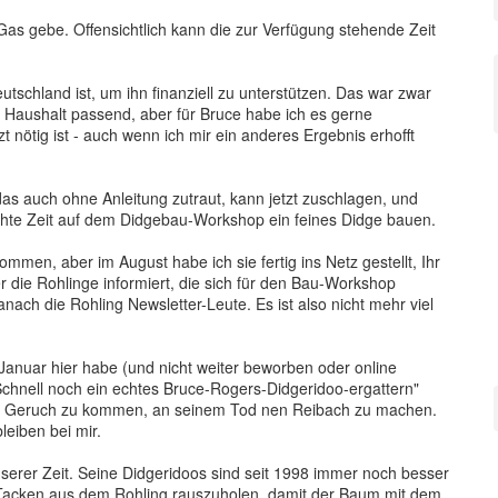
 Gas gebe. Offensichtlich kann die zur Verfügung stehende Zeit
utschland ist, um ihn finanziell zu unterstützen. Das war zwar
n Haushalt passend, aber für Bruce habe ich es gerne
 nötig ist - auch wenn ich mir ein anderes Ergebnis erhofft
 das auch ohne Anleitung zutraut, kann jetzt zuschlagen, und
chte Zeit auf dem Didgebau-Workshop ein feines Didge bauen.
mmen, aber im August habe ich sie fertig ins Netz gestellt, Ihr
er die Rohlinge informiert, die sich für den Bau-Workshop
ch die Rohling Newsletter-Leute. Es ist also nicht mehr viel
 Januar hier habe (und nicht weiter beworben oder online
 "Schnell noch ein echtes Bruce-Rogers-Didgeridoo-ergattern"
n den Geruch zu kommen, an seinem Tod nen Reibach zu machen.
leiben bei mir.
serer Zeit. Seine Didgeridoos sind seit 1998 immer noch besser
n Tacken aus dem Rohling rauszuholen, damit der Baum mit dem