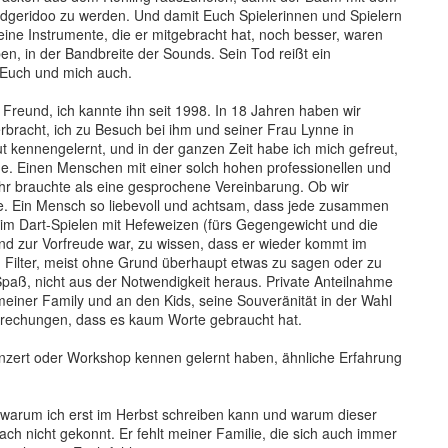
Didgeridoo zu werden. Und damit Euch Spielerinnen und Spielern
eine Instrumente, die er mitgebracht hat, noch besser, waren
rben, in der Bandbreite der Sounds. Sein Tod reißt ein
t Euch und mich auch.
 Freund, ich kannte ihn seit 1998. In 18 Jahren haben wir
verbracht, ich zu Besuch bei ihm und seiner Frau Lynne in
ut kennengelernt, und in der ganzen Zeit habe ich mich gefreut,
ue. Einen Menschen mit einer solch hohen professionellen und
ehr brauchte als eine gesprochene Vereinbarung. Ob wir
he. Ein Mensch so liebevoll und achtsam, dass jede zusammen
im Dart-Spielen mit Hefeweizen (fürs Gegengewicht und die
d zur Vorfreude war, zu wissen, dass er wieder kommt im
 Filter, meist ohne Grund überhaupt etwas zu sagen oder zu
paß, nicht aus der Notwendigkeit heraus. Private Anteilnahme
einer Family und an den Kids, seine Souveränität in der Wahl
prechungen, dass es kaum Worte gebraucht hat.
onzert oder Workshop kennen gelernt haben, ähnliche Erfahrung
d, warum ich erst im Herbst schreiben kann und warum dieser
ach nicht gekonnt. Er fehlt meiner Familie, die sich auch immer