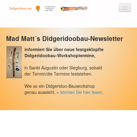
Mad Matt´s Didgeridoobau-Newsletter
Didgeridoos by Mad Matt
informiert Sie über neue festgeklopfte
Didgeridoobau-Workshoptermine,
Didgeridoos
Didgeridoo-Musik-CDs
in Sankt Augustin oder Siegburg, sobald
der Termin/die Termine feststehen.
Zubehör
Wie so ein Didgeridoo-Bauworkshop
Service
genau aussieht, »
können Sie hier lesen.
Workshops
Kontakt/Über uns
Newsletter
Mad Matt´s allgemeiner Newsletter