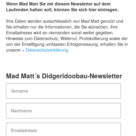
Wenn Mad Matt Sie mit diesem Newsletter auf dem
Mad Matt´s Workshop-Newsletter
Laufenden halten soll, können Sie sich hier eintragen.
Mad Matt´s Rohling-Newsletter
Ihre Daten werden ausschliesslich von Mad Matt genutzt und
Sie erhalten nur die Informationen, die Sie wünschen. Ihre
Mad Matt´s Didgeridoobau-Newsletter
Emailadresse wird an niemanden sonst weiter gegeben.
Hinweise zum Datenschutz, Widerruf, Protokollierung sowie der
Mad Matt´s Ölservice-Newsletter
von der Einwilligung umfassten Erfolgsmessung, erhalten Sie in
unserer »
Datenschutzerklärung
.
Mad Matt´s Special-Offers-Newsletter
Mad Matt´s Konzerte-Newsletter
Mad Matt´s Didgeridoobau-Newsletter
Mad Matt´s Matt-is-back-Newsletter
Warenkorb
Ihr Konto/Login