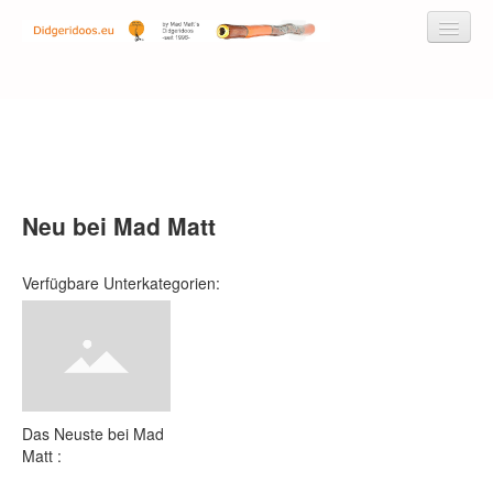
Didgeridoos by Mad Matt
Didgeridoos
Neu bei Mad Matt
Didgeridoo-Musik-CDs
Zubehör
Verfügbare Unterkategorien:
Service
Workshops
Kontakt/Über uns
Newsletter
Das Neuste bei Mad
Matt :
Warenkorb