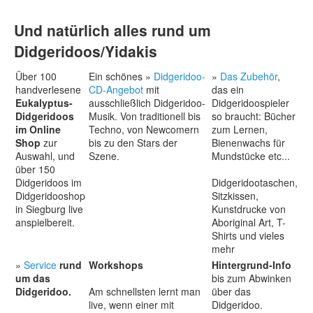
Ihr Konto/Login
Und natürlich alles rund um
Didgeridoos/Yidakis
Über 100
Ein schönes »
Didgeridoo-
»
Das Zubehör
,
handverlesene
CD-Angebot
mit
das ein
Eukalyptus-
ausschließlich Didgeridoo-
Didgeridoospieler
Didgeridoos
Musik. Von traditionell bis
so braucht: Bücher
im Online
Techno, von Newcomern
zum Lernen,
Shop
zur
bis zu den Stars der
Bienenwachs für
Auswahl, und
Szene.
Mundstücke etc...
über 150
Didgeridoos im
Didgeridootaschen,
Didgeridooshop
Sitzkissen,
in Siegburg live
Kunstdrucke von
anspielbereit.
Aboriginal Art, T-
Shirts und vieles
mehr
»
Service
rund
Workshops
Hintergrund-Info
um das
bis zum Abwinken
Didgeridoo.
Am schnellsten lernt man
über das
live, wenn einer mit
Didgeridoo.