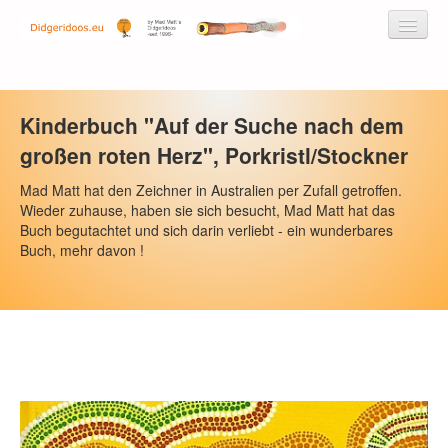
Kinderbuch "Auf der Suche nach dem
Didgeridoos by Mad Matt
großen roten Herz", Porkristl/Stockner
Didgeridoos
Mad Matt hat den Zeichner in Australien per Zufall getroffen.
Wieder zuhause, haben sie sich besucht, Mad Matt hat das
Didgeridoo-Musik-CDs
Buch begutachtet und sich darin verliebt - ein wunderbares
Buch, mehr davon !
Zubehör
Service
Workshops
Kontakt/Über uns
Newsletter
Warenkorb